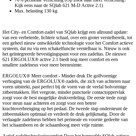
Kijk eens naar de SQlab 621 M-D Active 2.1)
Max. belasting 130 kg
Het City- en Comfort-zadel van SQlab krijgt een allround update:
van een verbeterde, lichtere schaal, over een groter verstelbereik, tot
een geheel nieuw ontwikkelde technologie voor het Comfort actieve
systeem, dat nu via een schakelfunctie verstelbaar is. Nieuw is ook
het geïntegreerde bevestigingspunt voor een zadeltas. De nieuwe
621 ERGOLUX® active 2.1 biedt nog meer comfort en een
smallere zadelneus voor meer beenruimte.
ERGOLUX® Meer comfort - Minder druk De golfvormige
verhoging van de ERGOLUX®-zadels, die zich van achteren naar
voren uitstrekt, past perfect bij de vorm van de veelal bolvormige
zitbeentakken. Het vergrote, minder punctuele contactoppervlak
zorgt voor de best mogelijke drukverdeling. De eerste trede zorgt
voor steun naar achteren en zorgt voor een betere
krachtoverbrenging op het pedaal. De tweede stap ondersteunt de
zitbeentakken optimaal en verdeelt de druk gelijkmatig. Door de
verlaagde zadelneus hebben het perineale en voorste gedeelte van
het schaambeen en de schaamboog meer vrije ruimte.
Actief zadeltechnologiecomfort Door het beproefde SQlab actieve