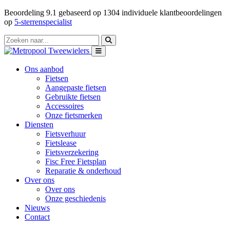
Beoordeling
9.1
gebaseerd op
1304
individuele klantbeoordelingen
op
5-sterrenspecialist
Ons aanbod
Fietsen
Aangepaste fietsen
Gebruikte fietsen
Accessoires
Onze fietsmerken
Diensten
Fietsverhuur
Fietslease
Fietsverzekering
Fisc Free Fietsplan
Reparatie & onderhoud
Over ons
Over ons
Onze geschiedenis
Nieuws
Contact