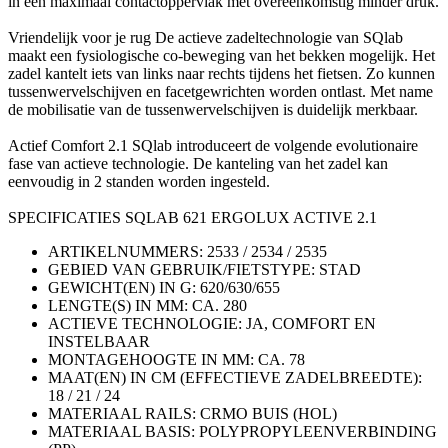
in een maximaal contactoppervlak met overeenkomstig minder druk.
Vriendelijk voor je rug De actieve zadeltechnologie van SQlab
maakt een fysiologische co-beweging van het bekken mogelijk. Het
zadel kantelt iets van links naar rechts tijdens het fietsen. Zo kunnen
tussenwervelschijven en facetgewrichten worden ontlast. Met name
de mobilisatie van de tussenwervelschijven is duidelijk merkbaar.
Actief Comfort 2.1 SQlab introduceert de volgende evolutionaire
fase van actieve technologie. De kanteling van het zadel kan
eenvoudig in 2 standen worden ingesteld.
SPECIFICATIES SQLAB 621 ERGOLUX ACTIVE 2.1
ARTIKELNUMMERS: 2533 / 2534 / 2535
GEBIED VAN GEBRUIK/FIETSTYPE: STAD
GEWICHT(EN) IN G: 620/630/655
LENGTE(S) IN MM: CA. 280
ACTIEVE TECHNOLOGIE: JA, COMFORT EN
INSTELBAAR
MONTAGEHOOGTE IN MM: CA. 78
MAAT(EN) IN CM (EFFECTIEVE ZADELBREEDTE):
18 / 21 / 24
MATERIAAL RAILS: CRMO BUIS (HOL)
MATERIAAL BASIS: POLYPROPYLEENVERBINDING