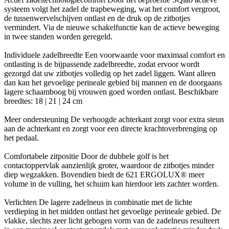
systeem volgt het zadel de trapbeweging, wat het comfort vergroot,
de tussenwervelschijven ontlast en de druk op de zitbotjes
vermindert. Via de nieuwe schakelfunctie kan de actieve beweging
in twee standen worden geregeld.
Individuele zadelbreedte Een voorwaarde voor maximaal comfort en
ontlasting is de bijpassende zadelbreedte, zodat ervoor wordt
gezorgd dat uw zitbotjes volledig op het zadel liggen. Want alleen
dan kan het gevoelige perineale gebied bij mannen en de doorgaans
lagere schaamboog bij vrouwen goed worden ontlast. Beschikbare
breedtes: 18 | 21 | 24 cm
Meer ondersteuning De verhoogde achterkant zorgt voor extra steun
aan de achterkant en zorgt voor een directe krachtoverbrenging op
het pedaal.
Comfortabele zitpositie Door de dubbele golf is het
contactoppervlak aanzienlijk groter, waardoor de zitbotjes minder
diep wegzakken. Bovendien biedt de 621 ERGOLUX® meer
volume in de vulling, het schuim kan hierdoor iets zachter worden.
Verlichten De lagere zadelneus in combinatie met de lichte
verdieping in het midden ontlast het gevoelige perineale gebied. De
vlakke, slechts zeer licht gebogen vorm van de zadelneus resulteert