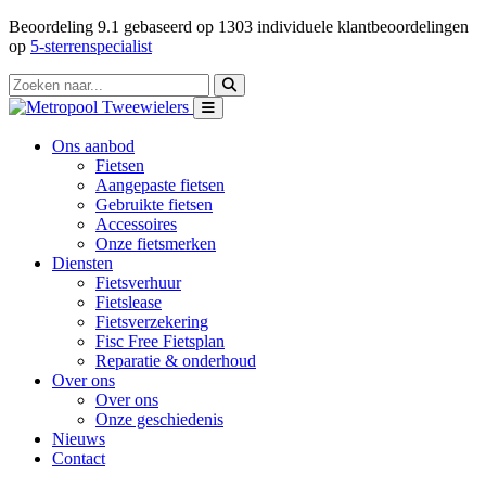
Beoordeling
9.1
gebaseerd op
1303
individuele klantbeoordelingen
op
5-sterrenspecialist
Ons aanbod
Fietsen
Aangepaste fietsen
Gebruikte fietsen
Accessoires
Onze fietsmerken
Diensten
Fietsverhuur
Fietslease
Fietsverzekering
Fisc Free Fietsplan
Reparatie & onderhoud
Over ons
Over ons
Onze geschiedenis
Nieuws
Contact