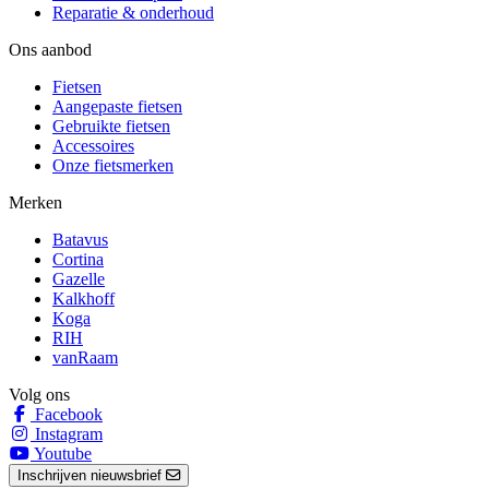
Reparatie & onderhoud
Ons aanbod
Fietsen
Aangepaste fietsen
Gebruikte fietsen
Accessoires
Onze fietsmerken
Merken
Batavus
Cortina
Gazelle
Kalkhoff
Koga
RIH
vanRaam
Volg ons
Facebook
Instagram
Youtube
Inschrijven nieuwsbrief