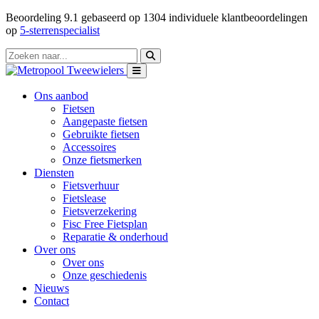
Beoordeling
9.1
gebaseerd op
1304
individuele klantbeoordelingen
op
5-sterrenspecialist
Ons aanbod
Fietsen
Aangepaste fietsen
Gebruikte fietsen
Accessoires
Onze fietsmerken
Diensten
Fietsverhuur
Fietslease
Fietsverzekering
Fisc Free Fietsplan
Reparatie & onderhoud
Over ons
Over ons
Onze geschiedenis
Nieuws
Contact