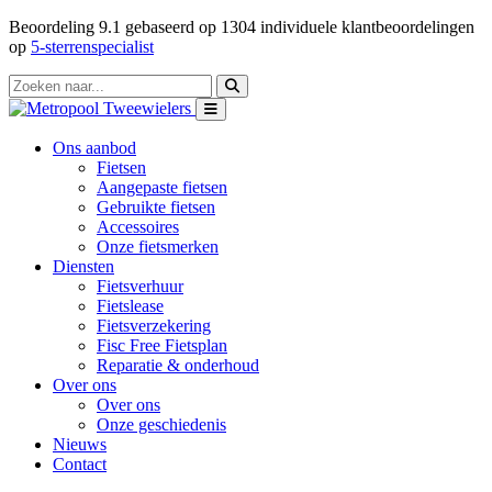
Beoordeling
9.1
gebaseerd op
1304
individuele klantbeoordelingen
op
5-sterrenspecialist
Ons aanbod
Fietsen
Aangepaste fietsen
Gebruikte fietsen
Accessoires
Onze fietsmerken
Diensten
Fietsverhuur
Fietslease
Fietsverzekering
Fisc Free Fietsplan
Reparatie & onderhoud
Over ons
Over ons
Onze geschiedenis
Nieuws
Contact