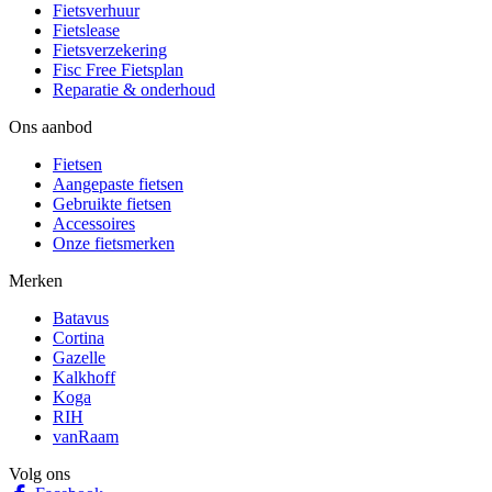
Fietsverhuur
Fietslease
Fietsverzekering
Fisc Free Fietsplan
Reparatie & onderhoud
Ons aanbod
Fietsen
Aangepaste fietsen
Gebruikte fietsen
Accessoires
Onze fietsmerken
Merken
Batavus
Cortina
Gazelle
Kalkhoff
Koga
RIH
vanRaam
Volg ons