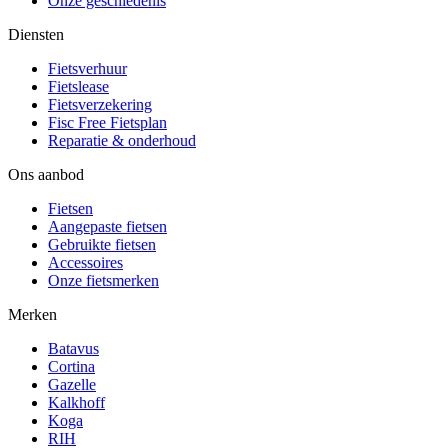
Onze geschiedenis
Diensten
Fietsverhuur
Fietslease
Fietsverzekering
Fisc Free Fietsplan
Reparatie & onderhoud
Ons aanbod
Fietsen
Aangepaste fietsen
Gebruikte fietsen
Accessoires
Onze fietsmerken
Merken
Batavus
Cortina
Gazelle
Kalkhoff
Koga
RIH