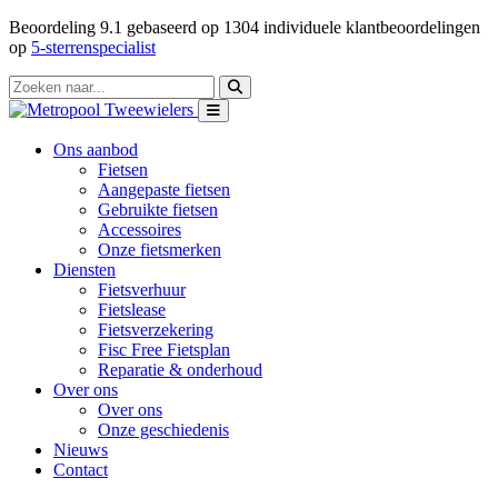
Beoordeling
9.1
gebaseerd op
1304
individuele klantbeoordelingen
op
5-sterrenspecialist
Ons aanbod
Fietsen
Aangepaste fietsen
Gebruikte fietsen
Accessoires
Onze fietsmerken
Diensten
Fietsverhuur
Fietslease
Fietsverzekering
Fisc Free Fietsplan
Reparatie & onderhoud
Over ons
Over ons
Onze geschiedenis
Nieuws
Contact