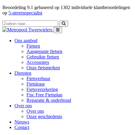
Beoordeling
9.1
gebaseerd op
1302
individuele klantbeoordelingen
op
5-sterrenspecialist
Ons aanbod
Fietsen
Aangepaste fietsen
Gebruikte fietsen
Accessoires
Onze fietsmerken
Diensten
Fietsverhuur
Fietslease
Fietsverzekering
Fisc Free Fietsplan
Reparatie & onderhoud
Over ons
Over ons
Onze geschiedenis
Nieuws
Contact