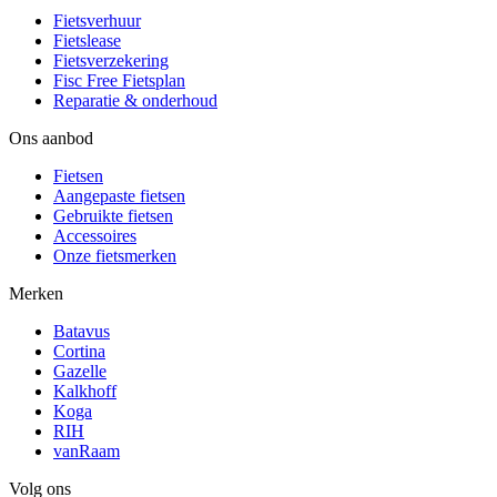
Fietsverhuur
Fietslease
Fietsverzekering
Fisc Free Fietsplan
Reparatie & onderhoud
Ons aanbod
Fietsen
Aangepaste fietsen
Gebruikte fietsen
Accessoires
Onze fietsmerken
Merken
Batavus
Cortina
Gazelle
Kalkhoff
Koga
RIH
vanRaam
Volg ons