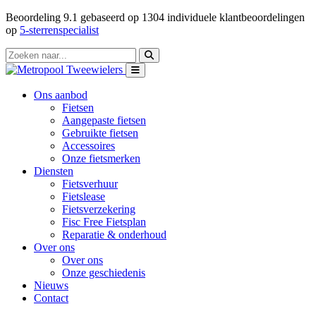
Beoordeling
9.1
gebaseerd op
1304
individuele klantbeoordelingen
op
5-sterrenspecialist
Ons aanbod
Fietsen
Aangepaste fietsen
Gebruikte fietsen
Accessoires
Onze fietsmerken
Diensten
Fietsverhuur
Fietslease
Fietsverzekering
Fisc Free Fietsplan
Reparatie & onderhoud
Over ons
Over ons
Onze geschiedenis
Nieuws
Contact