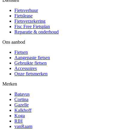
Diensten
Fietsverhuur
Fietslease
Fietsverzekering
Fisc Free Fietsplan
Reparatie & onderhoud
Ons aanbod
Fietsen
Aangepaste fietsen
Gebruikte fietsen
Accessoires
Onze fietsmerken
Merken
Batavus
Cortina
Gazelle
Kalkhoff
Koga
RIH
vanRaam