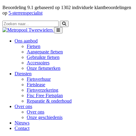
Beoordeling
9.1
gebaseerd op
1302
individuele klantbeoordelingen
op
5-sterrenspecialist
Ons aanbod
Fietsen
Aangepaste fietsen
Gebruikte fietsen
Accessoires
Onze fietsmerken
Diensten
Fietsverhuur
Fietslease
Fietsverzekering
Fisc Free Fietsplan
Reparatie & onderhoud
Over ons
Over ons
Onze geschiedenis
Nieuws
Contact