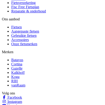
Fietsverzekering
Fisc Free Fietsplan
Reparatie & onderhoud
Ons aanbod
Fietsen
Aangepaste fietsen
Gebruikte fietsen
Accessoires
Onze fietsmerken
Merken
Batavus
Cortina
Gazelle
Kalkhoff
Koga
RIH
vanRaam
Volg ons
Facebook
Instagram