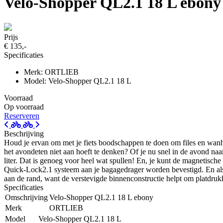
Velo-Shopper QL2.1 18 L ebony
Prijs
€ 135,-
Specificaties
Merk: ORTLIEB
Model: Velo-Shopper QL2.1 18 L
Voorraad
Op voorraad
Reserveren
Beschrijving
Houd je ervan om met je fiets boodschappen te doen om files en wanh
het avondeten niet aan hoeft te denken? Of je nu snel in de avond 
liter. Dat is genoeg voor heel wat spullen! En, je kunt de magnetisch
Quick-Lock2.1 systeem aan je bagagedrager worden bevestigd. En als 
aan de rand, want de verstevigde binnenconstructie helpt om platdru
Specificaties
Omschrijving
Velo-Shopper QL2.1 18 L ebony
Merk
ORTLIEB
Model
Velo-Shopper QL2.1 18 L