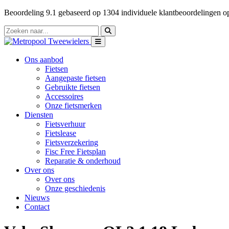
Beoordeling
9.1
gebaseerd op
1304
individuele klantbeoordelingen 
Ons aanbod
Fietsen
Aangepaste fietsen
Gebruikte fietsen
Accessoires
Onze fietsmerken
Diensten
Fietsverhuur
Fietslease
Fietsverzekering
Fisc Free Fietsplan
Reparatie & onderhoud
Over ons
Over ons
Onze geschiedenis
Nieuws
Contact