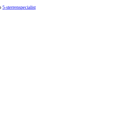
op
5-sterrenspecialist