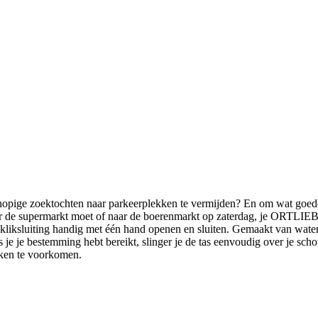
opige zoektochten naar parkeerplekken te vermijden? En om wat goede 
naar de supermarkt moet of naar de boerenmarkt op zaterdag, je ORTLI
e kliksluiting handig met één hand openen en sluiten. Gemaakt van wate
je je bestemming hebt bereikt, slinger je de tas eenvoudig over je sch
kken te voorkomen.