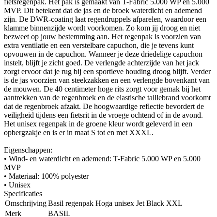
fietsregenpak. Het pak is gemaakt van T-Fabric 5.000 WP en 5.000
MVP. Dit betekent dat de jas en de broek waterdicht en ademend
zijn. De DWR-coating laat regendruppels afparelen, waardoor een
klamme binnenzijde wordt voorkomen. Zo kom jij droog en niet
bezweet op jouw bestemming aan. Het regenpak is voorzien van
extra ventilatie en een verstelbare capuchon, die je tevens kunt
opvouwen in de capuchon. Wanneer je deze driedelige capuchon
instelt, blijft je zicht goed. De verlengde achterzijde van het jack
zorgt ervoor dat je rug bij een sportieve houding droog blijft. Verder
is de jas voorzien van steekzakken en een verlengde bovenkant van
de mouwen. De 40 centimeter hoge rits zorgt voor gemak bij het
aantrekken van de regenbroek en de elastische taillebrand voorkomt
dat de regenbroek afzakt. De hoogwaardige reflectie bevordert de
veiligheid tijdens een fietsrit in de vroege ochtend of in de avond.
Het unisex regenpak in de groene kleur wordt geleverd in een
opbergzakje en is er in maat S tot en met XXXL.
Eigenschappen:
• Wind- en waterdicht en ademend: T-Fabric 5.000 WP en 5.000
MVP
• Materiaal: 100% polyester
• Unisex
Specificaties
Omschrijving
Basil regenpak Hoga unisex Jet Black XXL
Merk
BASIL