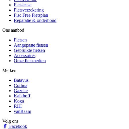
Fietslease
Fietsverzekering
Fisc Free Fietsplan
Reparatie & onderhoud
Ons aanbod
Fietsen
Aangepaste fietsen
Gebruikte fietsen
Accessoires
Onze fietsmerken
Merken
Batavus
Cortina
Gazelle
Kalkhoff
Koga
RIH
vanRaam
Volg ons
Facebook