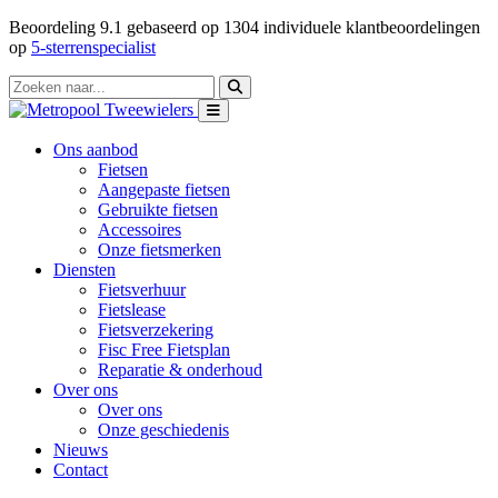
Beoordeling
9.1
gebaseerd op
1304
individuele klantbeoordelingen
op
5-sterrenspecialist
Ons aanbod
Fietsen
Aangepaste fietsen
Gebruikte fietsen
Accessoires
Onze fietsmerken
Diensten
Fietsverhuur
Fietslease
Fietsverzekering
Fisc Free Fietsplan
Reparatie & onderhoud
Over ons
Over ons
Onze geschiedenis
Nieuws
Contact