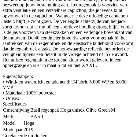
bezweet op jouw bestemming aan. Het regenpak is voorzien van
extra ventilatie en een verstelbare capuchon, die je tevens kunt
opvouwen in de capuchon. Wanneer je deze driedelige capuchon
instelt, blijft je zicht goed. De verlengde achterzijde van het jack
zorgt ervoor dat je rug bij een sportieve houding droog blijft. Verder
is de jas voorzien van steekzakken en een verlengde bovenkant van
de mouwen. De 40 centimeter hoge rits zorgt voor gemak bij het
aantrekken van de regenbroek en de elastische taillebrand voorkomt
dat de regenbroek afzakt. De hoogwaardige reflectie bevordert de
veiligheid tijdens een fietsrit in de vroege ochtend of in de avond.
Het unisex regenpak in de groene kleur wordt geleverd in een
opbergzakje en is er in maat S tot en met XXXL.
Eigenschappen:
• Wind- en waterdicht en ademend: T-Fabric 5.000 WP en 5.000
MVP
• Materiaal: 100% polyester
• Unisex
Specificaties
Omschrijving
Basil regenpak Hoga unisex Olive Green M
Merk
BASIL
Model
Hoga
Modeljaar
2019
Gerelateerde producten