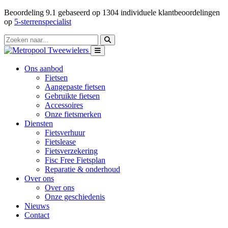
Beoordeling
9.1
gebaseerd op
1304
individuele klantbeoordelingen
op
5-sterrenspecialist
Ons aanbod
Fietsen
Aangepaste fietsen
Gebruikte fietsen
Accessoires
Onze fietsmerken
Diensten
Fietsverhuur
Fietslease
Fietsverzekering
Fisc Free Fietsplan
Reparatie & onderhoud
Over ons
Over ons
Onze geschiedenis
Nieuws
Contact