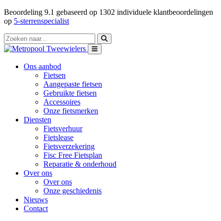
Beoordeling
9.1
gebaseerd op
1302
individuele klantbeoordelingen
op
5-sterrenspecialist
Ons aanbod
Fietsen
Aangepaste fietsen
Gebruikte fietsen
Accessoires
Onze fietsmerken
Diensten
Fietsverhuur
Fietslease
Fietsverzekering
Fisc Free Fietsplan
Reparatie & onderhoud
Over ons
Over ons
Onze geschiedenis
Nieuws
Contact