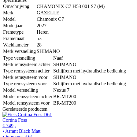
Specificaties
Omschrijving
CHAMONIX C7 H53 001 S7 (M)
Merk
GAZELLE
Model
Chamonix C7
Modeljaar
2027
Frametype
Heren
Framemaat
53
Wieldiameter
28
Merk versnelling
SHIMANO
Type versnelling
Naaf
Merk remsysteem achter
SHIMANO
Type remsysteem achter
Schijfrem met hydraulische bediening
Merk remsysteem voor
SHIMANO
Type remsysteem voor
Schijfrem met hydraulische bediening
Model versnelling
Nexus 7
Model remsysteem achter
BR-MT200
Model remsysteem voor
BR-MT200
Gerelateerde producten
Cortina Foss
€ 749,-
• Arrant Black Matt
• Framemaat 61