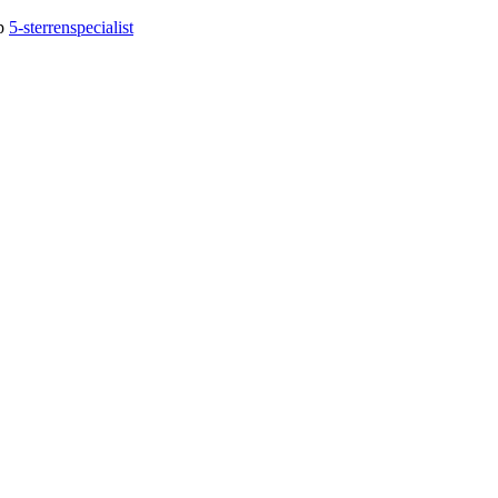
op
5-sterrenspecialist