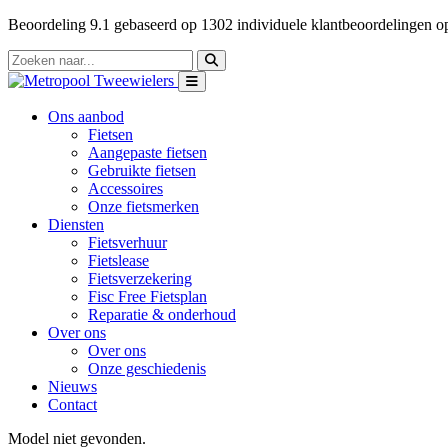
Beoordeling
9.1
gebaseerd op
1302
individuele klantbeoordelingen 
Ons aanbod
Fietsen
Aangepaste fietsen
Gebruikte fietsen
Accessoires
Onze fietsmerken
Diensten
Fietsverhuur
Fietslease
Fietsverzekering
Fisc Free Fietsplan
Reparatie & onderhoud
Over ons
Over ons
Onze geschiedenis
Nieuws
Contact
Model niet gevonden.