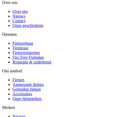
Over ons
Over ons
Nieuws
Contact
Onze geschiedenis
Diensten
Fietsverhuur
Fietslease
Fietsverzekering
Fisc Free Fietsplan
Reparatie & onderhoud
Ons aanbod
Fietsen
Aangepaste fietsen
Gebruikte fietsen
Accessoires
Onze fietsmerken
Merken
Batavus