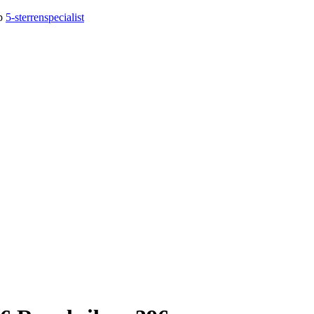
op
5-sterrenspecialist