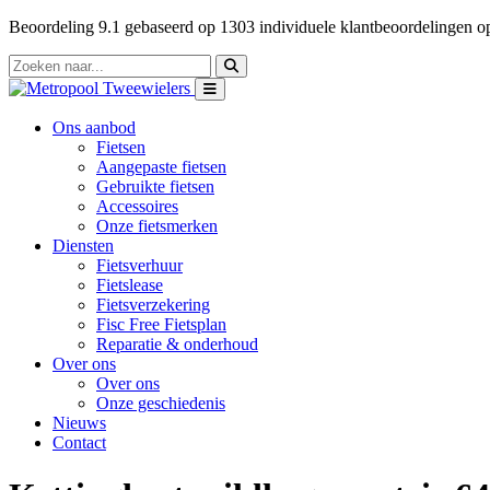
Beoordeling
9.1
gebaseerd op
1303
individuele klantbeoordelingen 
Ons aanbod
Fietsen
Aangepaste fietsen
Gebruikte fietsen
Accessoires
Onze fietsmerken
Diensten
Fietsverhuur
Fietslease
Fietsverzekering
Fisc Free Fietsplan
Reparatie & onderhoud
Over ons
Over ons
Onze geschiedenis
Nieuws
Contact