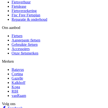
Fietsverhuur
Fietslease
Fietsverzekering
Fisc Free Fietsplan
Reparatie & onderhoud
Ons aanbod
Fietsen
Aangepaste fietsen
Gebruikte fietsen
Accessoires
Onze fietsmerken
Merken
Batavus
Cortina
Gazelle
Kalkhoff
Koga
RIH
vanRaam
Volg ons