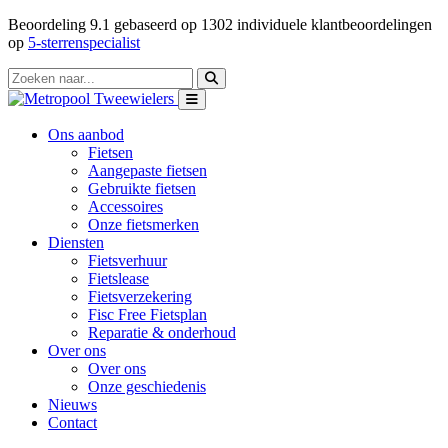
Beoordeling
9.1
gebaseerd op
1302
individuele klantbeoordelingen
op
5-sterrenspecialist
Ons aanbod
Fietsen
Aangepaste fietsen
Gebruikte fietsen
Accessoires
Onze fietsmerken
Diensten
Fietsverhuur
Fietslease
Fietsverzekering
Fisc Free Fietsplan
Reparatie & onderhoud
Over ons
Over ons
Onze geschiedenis
Nieuws
Contact