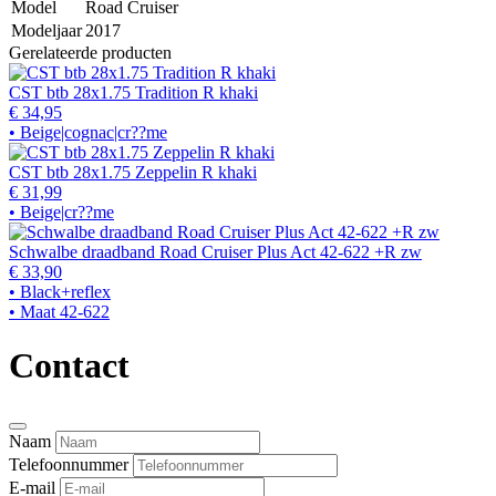
Model
Road Cruiser
Modeljaar
2017
Gerelateerde producten
CST btb 28x1.75 Tradition R khaki
€ 34,95
• Beige|cognac|cr??me
CST btb 28x1.75 Zeppelin R khaki
€ 31,99
• Beige|cr??me
Schwalbe draadband Road Cruiser Plus Act 42-622 +R zw
€ 33,90
• Black+reflex
• Maat 42-622
Contact
Naam
Telefoonnummer
E-mail