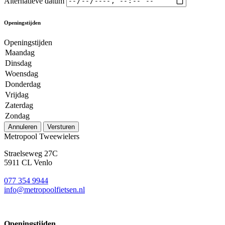
Alternatieve datum
Openingstijden
Openingstijden
Maandag
Dinsdag
Woensdag
Donderdag
Vrijdag
Zaterdag
Zondag
Annuleren
Versturen
Metropool Tweewielers
Straelseweg 27C
5911 CL Venlo
077 354 9944
info@metropoolfietsen.nl
Openingstijden