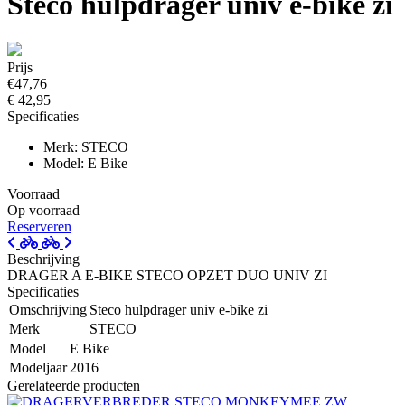
Steco hulpdrager univ e-bike zi
Prijs
€47,76
€ 42,95
Specificaties
Merk: STECO
Model: E Bike
Voorraad
Op voorraad
Reserveren
Beschrijving
DRAGER A E-BIKE STECO OPZET DUO UNIV ZI
Specificaties
Omschrijving
Steco hulpdrager univ e-bike zi
Merk
STECO
Model
E Bike
Modeljaar
2016
Gerelateerde producten