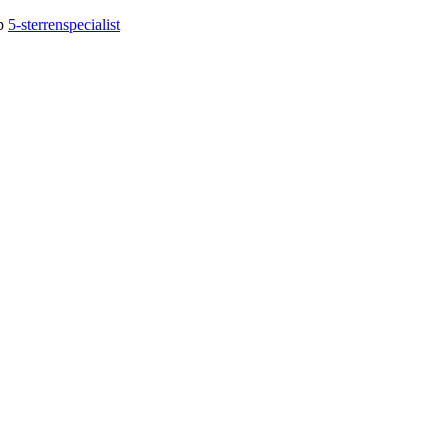
op
5-sterrenspecialist