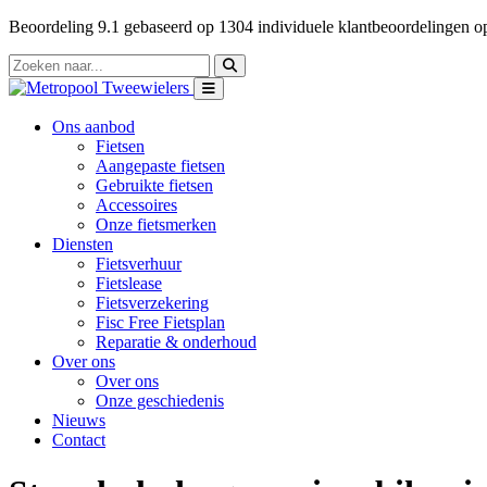
Beoordeling
9.1
gebaseerd op
1304
individuele klantbeoordelingen 
Ons aanbod
Fietsen
Aangepaste fietsen
Gebruikte fietsen
Accessoires
Onze fietsmerken
Diensten
Fietsverhuur
Fietslease
Fietsverzekering
Fisc Free Fietsplan
Reparatie & onderhoud
Over ons
Over ons
Onze geschiedenis
Nieuws
Contact