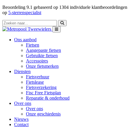
Beoordeling
9.1
gebaseerd op
1304
individuele klantbeoordelingen
op
5-sterrenspecialist
Ons aanbod
Fietsen
Aangepaste fietsen
Gebruikte fietsen
Accessoires
Onze fietsmerken
Diensten
Fietsverhuur
Fietslease
Fietsverzekering
Fisc Free Fietsplan
Reparatie & onderhoud
Over ons
Over ons
Onze geschiedenis
Nieuws
Contact