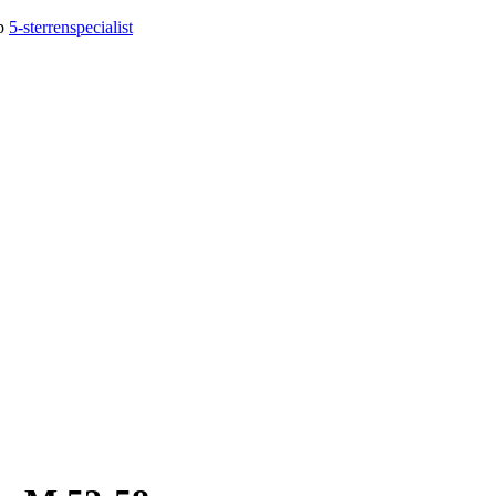
op
5-sterrenspecialist