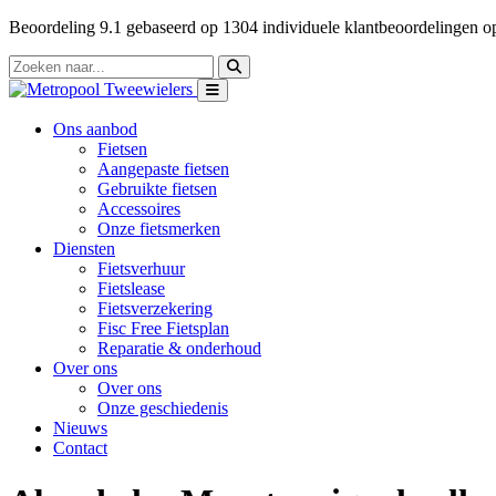
Beoordeling
9.1
gebaseerd op
1304
individuele klantbeoordelingen 
Ons aanbod
Fietsen
Aangepaste fietsen
Gebruikte fietsen
Accessoires
Onze fietsmerken
Diensten
Fietsverhuur
Fietslease
Fietsverzekering
Fisc Free Fietsplan
Reparatie & onderhoud
Over ons
Over ons
Onze geschiedenis
Nieuws
Contact