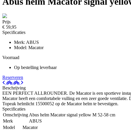
Abus helm Macator signal yell
Prijs
€ 59,95
Specificaties
Merk: ABUS
Model: Macator
Voorraad
Op bestelling leverbaar
Reserveren
Beschrijving
EEN PERFECT ALLROUNDER. De Macator is een sportieve instaphelm. Ee
Macator heeft een comfortabele vulling en een zeer goede ventilatie. D
Topeak helmlicht 15500052 op de Macator helm te bevestigen.
Specificaties
Omschrijving
Abus helm Macator signal yellow M 52-58 cm
Merk
ABUS
Model
Macator