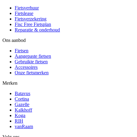
Fietsverhuur
Fietslease
Fietsverzekering
Fisc Free Fietsplan
Reparatie & onderhoud
Ons aanbod
Fietsen
Aangepaste fietsen
Gebruikte fietsen
Accessoires
Onze fietsmerken
Merken
Batavus
Cortina
Gazelle
Kalkhoff
Koga
RIH
vanRaam
Volg ons