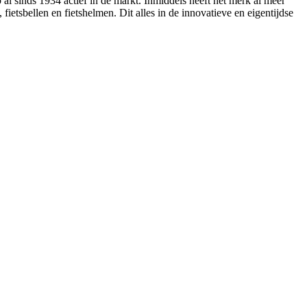
 al sinds 1934 actief in de markt. Inmiddels heeft het merk al meer
ietsbellen en fietshelmen. Dit alles in de innovatieve en eigentijdse