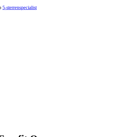
op
5-sterrenspecialist