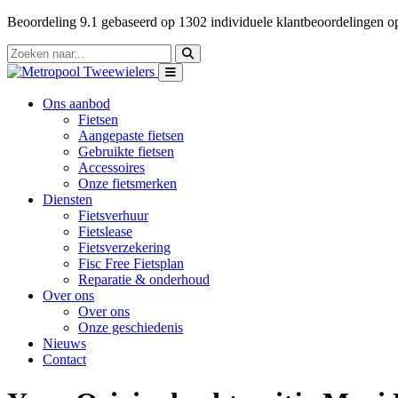
Beoordeling
9.1
gebaseerd op
1302
individuele klantbeoordelingen 
Ons aanbod
Fietsen
Aangepaste fietsen
Gebruikte fietsen
Accessoires
Onze fietsmerken
Diensten
Fietsverhuur
Fietslease
Fietsverzekering
Fisc Free Fietsplan
Reparatie & onderhoud
Over ons
Over ons
Onze geschiedenis
Nieuws
Contact