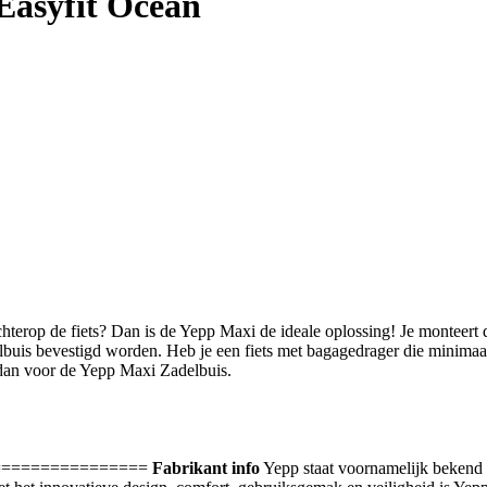
 Easyfit Ocean
e achterop de fiets? Dan is de Yepp Maxi de ideale oplossing! Je montee
uis bevestigd worden. Heb je een fiets met bagagedrager die minimaal
 dan voor de Yepp Maxi Zadelbuis.
================
Fabrikant info
Yepp staat voornamelijk bekend o