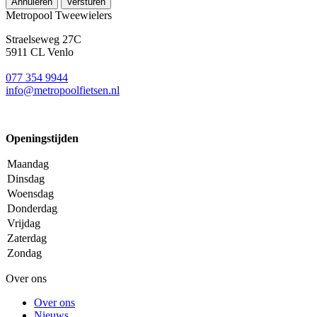
Annuleren
Versturen
Metropool Tweewielers
Straelseweg 27C
5911 CL Venlo
077 354 9944
info@metropoolfietsen.nl
Openingstijden
Maandag
Dinsdag
Woensdag
Donderdag
Vrijdag
Zaterdag
Zondag
Over ons
Over ons
Nieuws