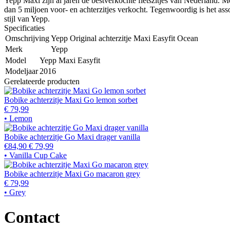
Yepp Maxi zijn al jaren de bestverkochte fietszitjes van Nederland. M
dan 5 miljoen voor- en achterzitjes verkocht. Tegenwoordig is het asso
stijl van Yepp.
Specificaties
Omschrijving
Yepp Original achterzitje Maxi Easyfit Ocean
Merk
Yepp
Model
Yepp Maxi Easyfit
Modeljaar
2016
Gerelateerde producten
Bobike achterzitje Maxi Go lemon sorbet
€ 79,99
• Lemon
Bobike achterzitje Go Maxi drager vanilla
€84,90
€ 79,99
• Vanilla Cup Cake
Bobike achterzitje Maxi Go macaron grey
€ 79,99
• Grey
Contact