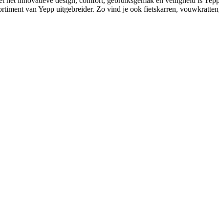
et het innovatieve design, comfort, gebruiksgemak en veiligheid is Yepp
rtiment van Yepp uitgebreider. Zo vind je ook fietskarren, vouwkratten, f